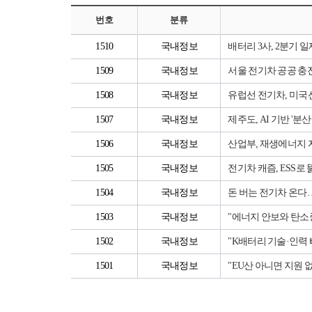
번호
분류
1510
국내정보
배터리 3사, 2분기 
1509
국내정보
서울 전기차 공공 충전
1508
국내정보
유럽선 전기차, 미국선
1507
국내정보
제주도, AI 기반 '
1506
국내정보
산업부, 재생에너지 
1505
국내정보
전기차 캐즘, ESS로
1504
국내정보
돈 버는 전기차 온다
1503
국내정보
"에너지 안보와 탄소
1502
국내정보
"K배터리 기술·인
1501
국내정보
"EU산 아니면 지원