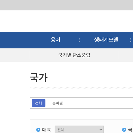
용어
생태계모델
용어
생태계모델
국가별 탄소중립
국가
전체
분야별
대륙
국