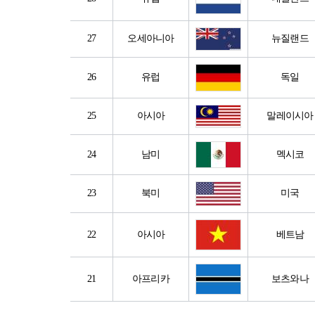
27
오세아니아
뉴질랜드
26
유럽
독일
25
아시아
말레이시아
24
남미
멕시코
23
북미
미국
22
아시아
베트남
21
아프리카
보츠와나