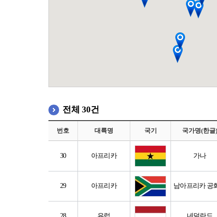
전체 30건
번호
대륙명
국기
국가명(한글
30
아프리카
가나
29
아프리카
남아프리카 공
28
유럽
네덜란드